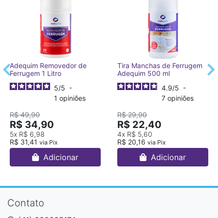
Adequim Removedor de
Tira Manchas de Ferrugem
Ferrugem 1 Litro
Adequim 500 ml
5
/
5
-
4.9
/
5
-
1
opiniões
7
opiniões
R$ 49,90
R$ 29,90
R$ 34,90
R$ 22,40
5x
R$ 6,98
4x
R$ 5,60
R$ 31,41
R$ 20,16
via Pix
via Pix
Adicionar
Adicionar
Contato